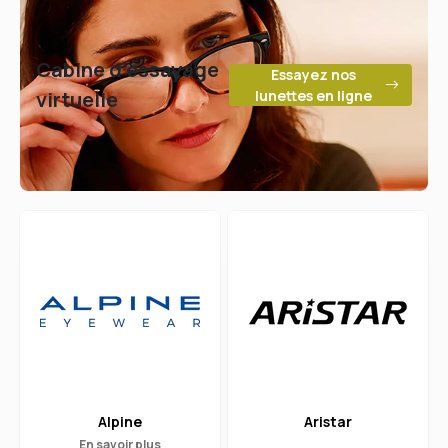
Cabine d’essayage
Essayez nos
virtuelle
lunettes en ligne
Alpine
Aristar
En savoir plus