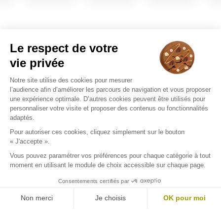
POL DAVID OPTICIEN
Notre magasin
Nos marques
Actualités
Expert en Santé Visuelle
Opticiens Par Conviction
Nous trouver
9 PLACE SAINT PIERRE
35310 MORDELLES